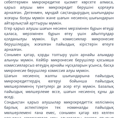
себептермен микрокредитке қызмет көрсете алмаса,
қарыз алушы мен микрокредит берушіні қорғауға
арналған. Дегенмен, мұндай сақтандырудың шығындары
жоғары болуы мүмкін және шағын несиенің шығындарын
айтарлықтай арттыруы мүмкін.
Егер қарыз алушы шағын несиені мерзімінен бұрын өтеуді
қаласа, мерзімінен бұрын өтеу үшін айыппұлдар
қолданылуы мүмкін. Бұл комиссиялар микронесие
берушілердің жоғалған пайыздық кірістерін өтеуге
арналған.
Сонымен қатар, қорды толтыру үшін арнайы алымдар
алынуы мүмкін. Кейбір микронесие берушілер қосымша
комиссияларсыз өтеудің арнайы нұсқаларын ұсынса, басқа
микронесие берушілер комиссия алуы мүмкін.
Шағын несиенің жалпы шығындарына пайыздық
микрокредиттердің өзгеруі бойынша пайыздық
мөлшерлеменің түзетулері де әсер етуі мүмкін. Базалық
пайыздық мөлшерлеме өссе, шағын несиенің құны да
өседі.
Сондықтан қарыз алушылар микрокредиттік келісімнің
барлық аспектілерін тек номиналды пайыздық
мөлшерлемені ғана емес, сонымен қатар кез келген
қосымша комиссиялар мен алымдарды ескере отырып