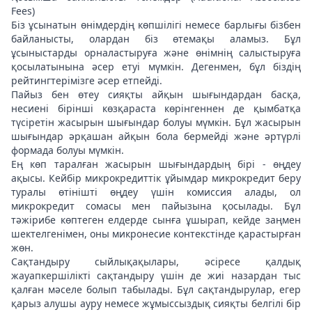
Fees)
Біз ұсынатын өнімдердің көпшілігі немесе барлығы бізбен
байланысты, олардан біз өтемақы аламыз. Бұл
ұсыныстарды орналастыруға және өнімнің салыстыруға
қосылатынына әсер етуі мүмкін. Дегенмен, бұл біздің
рейтингтерімізге әсер етпейді.
Пайыз бен өтеу сияқты айқын шығындардан басқа,
несиені бірінші көзқараста көрінгеннен де қымбатқа
түсіретін жасырын шығындар болуы мүмкін. Бұл жасырын
шығындар әрқашан айқын бола бермейді және әртүрлі
формада болуы мүмкін.
Ең көп таралған жасырын шығындардың бірі - өңдеу
ақысы. Кейбір микрокредиттік ұйымдар микрокредит беру
туралы өтінішті өңдеу үшін комиссия алады, ол
микрокредит сомасы мен пайызына қосылады. Бұл
тәжірибе көптеген елдерде сынға ұшырап, кейде заңмен
шектелгенімен, оны микронесие контекстінде қарастырған
жөн.
Сақтандыру сыйлықақылары, әсіресе қалдық
жауапкершілікті сақтандыру үшін де жиі назардан тыс
қалған мәселе болып табылады. Бұл сақтандырулар, егер
қарыз алушы ауру немесе жұмыссыздық сияқты белгілі бір